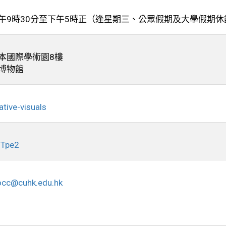
午9時30分至下午5時正（逢星期三、公眾假期及大學假期休
本國際學術園8樓
博物館
eative-visuals
fgTpe2
cc@cuhk.edu.hk